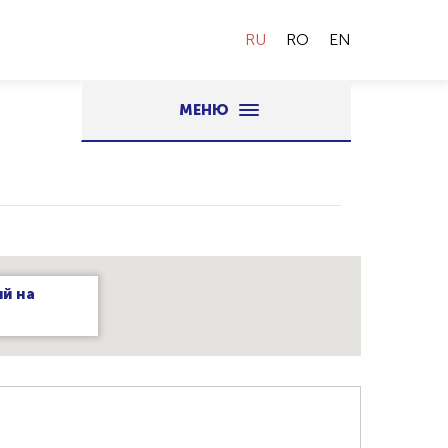
RU
RO
EN
МЕНЮ
й на