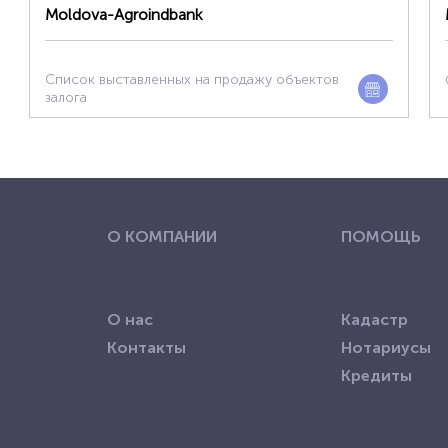
Moldova-Agroindbank
Список выставленных на продажу объектов
залога
О КОМПАНИИ
ПОМОЩЬ
О нас
Кадастр
Контакты
Нотариусы
Кредиты