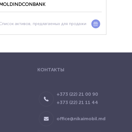
MOLDINDCONBANK
Список активов, предлагаемых для продажи
КОНТАКТЫ
+373 (22) 21 00 90
+373 (22) 21 11 44
office@nikaimobil.md