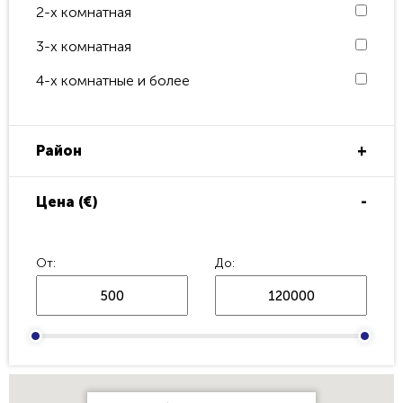
2-х комнатная
3-х комнатная
4-х комнатные и более
Район
Центр
Цена (€)
Рышкановка
Ботаника
От:
До:
Буюканы
Чеканы
Пригород Кишинёва
Другие населённые пункты