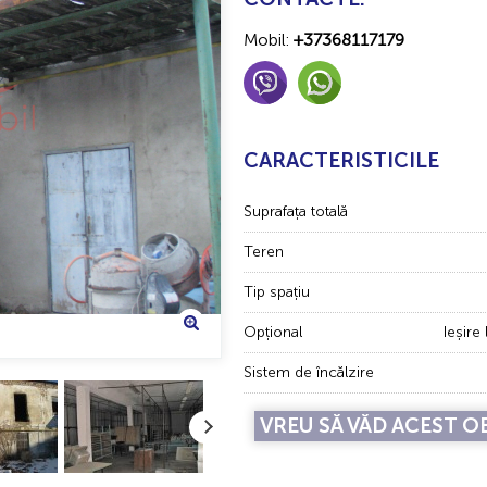
Mobil:
+37368117179
CARACTERISTICILE
Suprafața totală
Teren
Tip spațiu
Opțional
Ieșire
Sistem de încălzire
VREU SĂ VĂD ACEST O