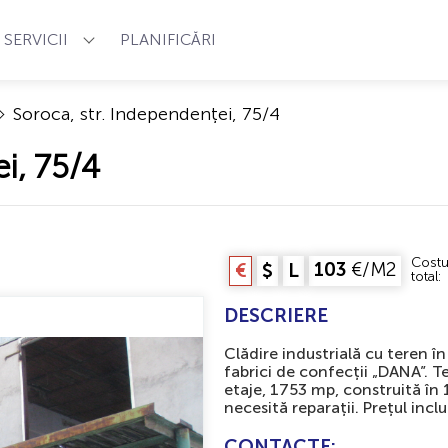
SERVICII
PLANIFICĂRI
Soroca, str. Independenței, 75/4
i, 75/4
Costu
103
€/M2
€
$
L
total:
DESCRIERE
Clădire industrială cu teren în
fabrici de confecții „DANA”. Te
etaje, 1753 mp, construită în 1
necesită reparații. Prețul incl
CONTACTE: