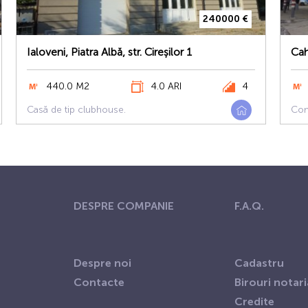
240000 €
Ialoveni, Piatra Albă, str. Cireșilor 1
Cah
440.0 M2
4.0 ARI
4
Casă de tip clubhouse.
Com
DESPRE COMPANIE
F.A.Q.
Despre noi
Сadastru
Contacte
Birouri notari
Credite