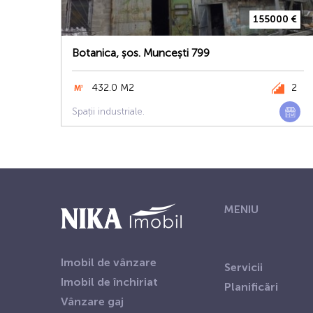
155000 €
Botanica, șos. Muncești 799
432.0 M2
2
Spații industriale.
MENIU
Imobil de vânzare
Servicii
Imobil de închiriat
Planificări
Vânzare gaj