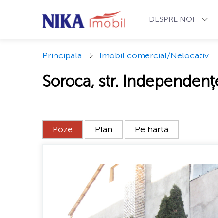
DESPRE NOI
Principala
Imobil comercial/Nelocativ
Soroca, str. Independențe
Poze
Plan
Pe hartă