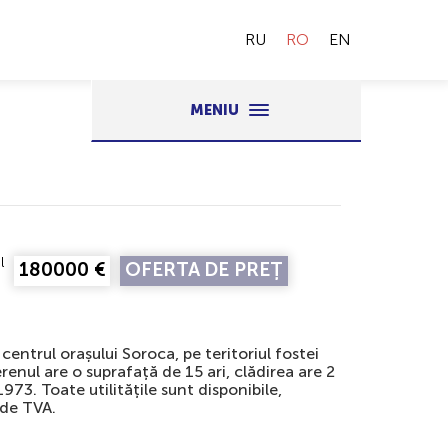
RU
RO
EN
MENIU
l
180000 €
OFERTA DE PREȚ
 centrul orașului Soroca, pe teritoriul fostei
renul are o suprafață de 15 ari, clădirea are 2
973. Toate utilitățile sunt disponibile,
ude TVA.