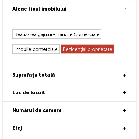
Alege tipul imobilului
Realizarea gajului - Băncile Comerciale
Imobile comerciale
Rezidențial proprietate
Suprafața totală
Din:
Pina la:
Loc de locuit
Din:
Pina la:
Numărul de camere
Apartament cu 1 camere
Etaj
Apartament cu 2 camere